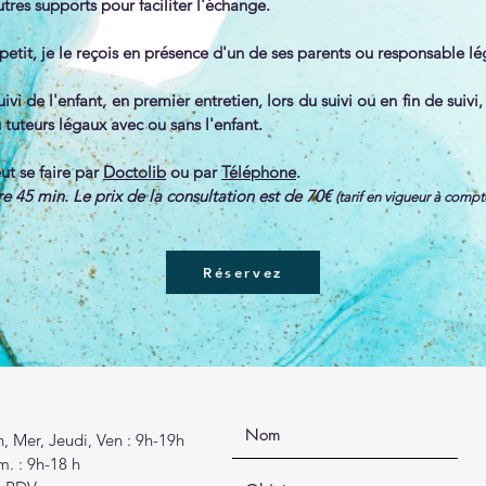
utres supports pour faciliter l'échange.
p petit, je le reçois en présence d'un de ses parents ou responsable lé
ivi de l'enfant, en premier entretien, lors du suivi ou en fin de suivi
 tuteurs légaux avec ou sans l'enfant.
eut se faire par
Doctolib
ou par
Téléphone
.
e 45 min. Le prix de la consultation est de 70€
(tarif en vigueur à comp
Réservez
, Mer, Jeudi, Ven : 9h-19h
m. : 9h-18 h