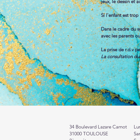
jeux, le dessin et a
Si l'enfant est tro
Dans le cadre du su
avec les parents ou
La prise de r.d.v p
La consultation dur
34 Boulevard Lazare Carnot
Lun
31000 TOULOUSE
Sa