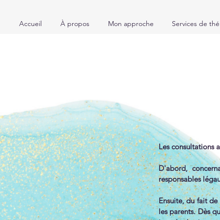
Accueil
À propos
Mon approche
Services de thé
Les consultations a
D'abord, concerna
responsables légaux
Ensuite, du fait d
les parents. Dès qu